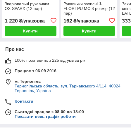
Зварювальні рукавички
Рукавички захисні J-
Захи
OX-SPARX (12 пар)
FLORI-PU MC 8 розмір (12
спін
пар)
LAT
1 220
162
333
₴/упаковка
₴/упаковка
Купити
Купити
Про нас
100% позитивних з 225 відгуків за рік
Працює з 06.09.2016
м. Тернопіль
Тернопільська область, вул. Тарнавського 4/114, 46024,
Тернопіль, Україна
Контакти
Сьогодні працює з 08:00 до 18:00
Показати весь графік роботи