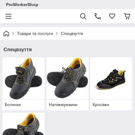
ProWorkerShop
Товари та послуги
Спецвзуття
Спецвзуття
Ботинки
Напівчеревики
Кросівки