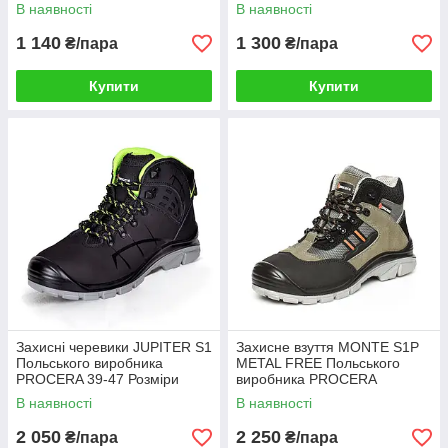
розміри
виробника REIS 40-46
В наявності
В наявності
розміри
1 140
1 300
₴/пара
₴/пара
Купити
Купити
Захисні черевики JUPITER S1
Захисне взуття MONTE S1P
Польського виробника
METAL FREE Польського
PROCERA 39-47 Розміри
виробника PROCERA
В наявності
В наявності
2 050
2 250
₴/пара
₴/пара