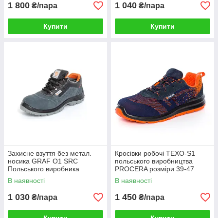
1 800
1 040
₴/пара
₴/пара
Купити
Купити
Захисне взуття без метал.
Кросівки робочі TEXO-S1
носика GRAF O1 SRC
польського виробництва
Польського виробника
PROCERA розміри 39-47
PROCERA
В наявності
В наявності
1 030
1 450
₴/пара
₴/пара