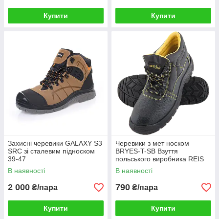
Купити
Купити
Захисні черевики GALAXY S3
Черевики з мет носком
SRC зі сталевим підноском
BRYES-T-SB Взуття
39-47
польського виробника REIS
39-47 розміри
В наявності
В наявності
2 000
790
₴/пара
₴/пара
Купити
Купити