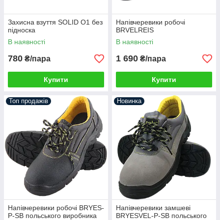
Захисна взуття SOLID O1 без
Напівчеревики робочі
підноска
BRVELREIS
В наявності
В наявності
780
1 690
₴/пара
₴/пара
Купити
Купити
Топ продажів
Новинка
Напівчеревики робочі BRYES-
Напівчеревики замшеві
P-SB польського виробника
BRYESVEL-P-SB польського