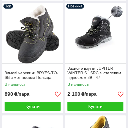
Топ
Новинка
Захисне взуття JUPITER
Зимові черевики BRYES-TO-
WINTER S1 SRC зі сталевим
SB з мет носком Польща
підноском 39 - 47
В наявності
В наявності
890
2 100
₴/пара
₴/пара
Купити
Купити