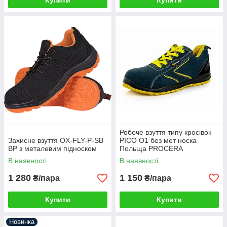
Купити
Купити
Робоче взуття типу кросівок
Захисне взуття OX-FLY-P-SB
PICO O1 без мет носка
BP з металевим підноском
Польща PROCERA
В наявності
В наявності
1 280
1 150
₴/пара
₴/пара
Купити
Купити
Новинка