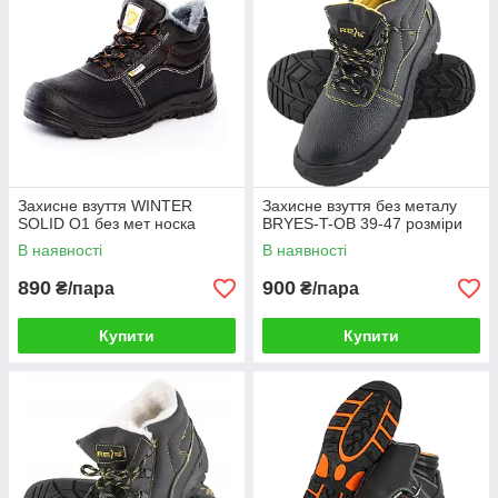
Захисне взуття WINTER
Захисне взуття без металу
SOLID O1 без мет носка
BRYES-T-OB 39-47 розміри
В наявності
В наявності
890
900
₴/пара
₴/пара
Купити
Купити