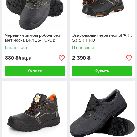
Черевики зимові робочі без
Зварювальні черевики SPARK
мет носка BRYES-TO-OB
S3 SR HRO
В наявності
В наявності
880
2 390
₴/пара
₴
Купити
Купити