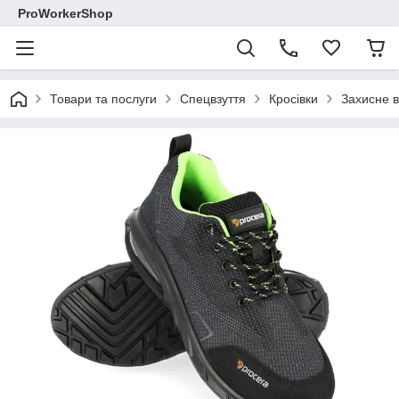
ProWorkerShop
Товари та послуги
Спецвзуття
Кросівки
Захисне 