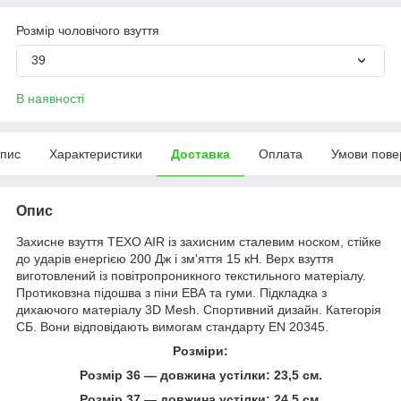
Розмір чоловічого взуття
39
В наявності
пис
Характеристики
Доставка
Оплата
Умови пове
Опис
Захисне взуття TEXO AIR із захисним сталевим носком, стійке
до ударів енергією 200 Дж і зм'яття 15 кН. Верх взуття
виготовлений із повітропроникного текстильного матеріалу.
Протиковзна підошва з піни ЕВА та гуми. Підкладка з
дихаючого матеріалу 3D Mesh. Спортивний дизайн. Категорія
СБ. Вони відповідають вимогам стандарту EN 20345.
Розміри:
Розмір 36 — довжина устілки: 23,5 см.
Розмір 37 — довжина устілки: 24,5 см.