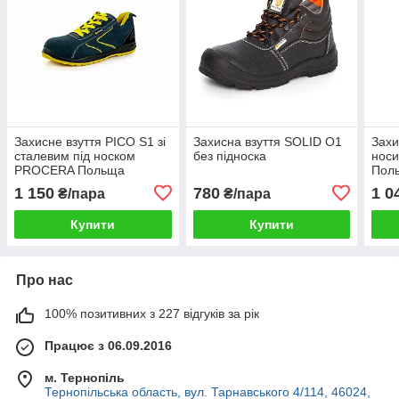
Захисне взуття PICO S1 зі
Захисна взуття SOLID O1
Захи
сталевим під носком
без підноска
нос
PROCERA Польща
Поль
PRO
1 150
780
1 0
₴/пара
₴/пара
Купити
Купити
Про нас
100% позитивних з 227 відгуків за рік
Працює з 06.09.2016
м. Тернопіль
Тернопільська область, вул. Тарнавського 4/114, 46024,