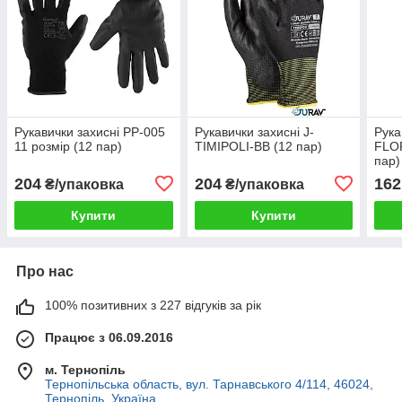
Рукавички захисні PP-005
Рукавички захисні J-
Рука
11 розмір (12 пар)
TIMIPOLI-BB (12 пар)
FLOR
пар)
204
204
162
₴/упаковка
₴/упаковка
Купити
Купити
Про нас
100% позитивних з 227 відгуків за рік
Працює з 06.09.2016
м. Тернопіль
Тернопільська область, вул. Тарнавського 4/114, 46024,
Тернопіль, Україна