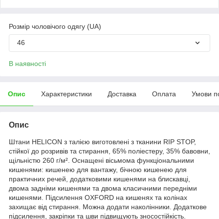
Розмір чоловічого одягу (UA)
46
В наявності
Опис
Характеристики
Доставка
Оплата
Умови п
Опис
Штани HELICON з талією виготовлені з тканини RIP STOP,
стійкої до розривів та стирання, 65% поліестеру, 35% бавовни,
щільністю 260 г/м². Оснащені вісьмома функціональними
кишенями: кишенею для вантажу, бічною кишенею для
практичних речей, додатковими кишенями на блискавці,
двома задніми кишенями та двома класичними передніми
кишенями. Підсилення OXFORD на кишенях та колінах
захищає від стирання. Можна додати наколінники. Додаткове
підсилення, закріпки та шви підвищують зносостійкість.