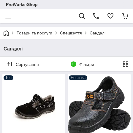
ProWorkerShop
Товари та послуги
Спецвзуття
Сандалі
Сандалі
Сортування
0
Фільтри
Топ
Новинка